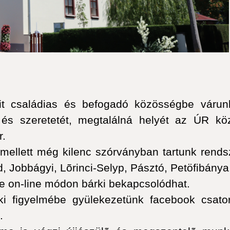
t családias és befogadó közösségbe várun
és szeretetét, megtalálná helyét az ÚR köze
r.
ellett még kilenc szórványban tartunk rendsze
 Jobbágyi, Lõrinci-Selyp, Pásztó, Petöfibánya,
be on-line módon bárki bekapcsolódhat.
nki figyelmébe gyülekezetünk facebook csator
.