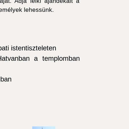
át. Adja lelki ajándékait a
személyek lehessünk.
ti istentiszteleten
atvanban a templomban
mban