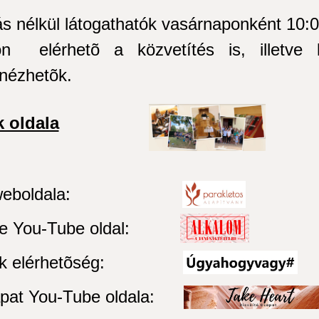
zás nélkül látogathatók vasárnaponként 10:0
 elérhetõ a közvetítés is, illetve k
zanézhetõk.
 oldala
eboldala:
 You-Tube oldal:
elérhetõség:
at You-Tube oldala: