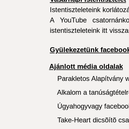
Istentiszteleteink korláto
A YouTube csatornánkon
istentiszteleteink itt viss
Gyülekezetünk facebook
Ajánlott média oldalak
Parakletos Alapítvány w
Alkalom a tanúságtételre
Úgyahogyvagy facebook 
Take-Heart dicsõítõ csap