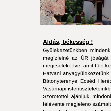
Áldás, békesség !
Gyülekezetünkben mindenki
megízlelné az ÚR jóságát 
megcselekedve, amit tõle ké
Hatvani anyagyülekezetünk m
Bátonyterenye, Ecséd, Heréd,
Vasárnapi istentiszteleteink
Szeretettel ajánljuk minde
félévente megjelenö számait