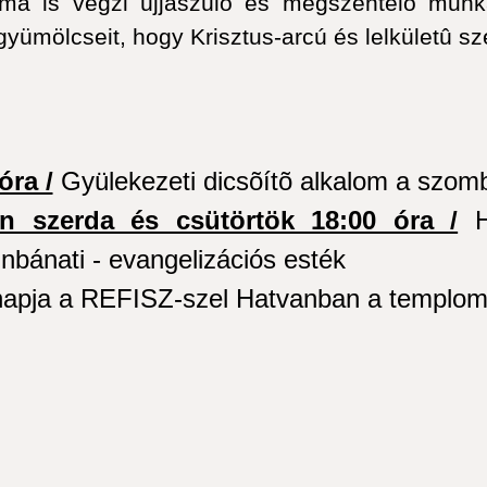
ma is végzi újjászülõ és megszentelõ munkáj
 gyümölcseit, hogy Krisztus-arcú és lelkületû 
óra /
Gyülekezeti dicsõítõ alkalom a szomba
en szerda és csütörtök 18:00 óra /
H
nbánati - evangelizációs esték
 napja a REFISZ-szel Hatvanban a templo