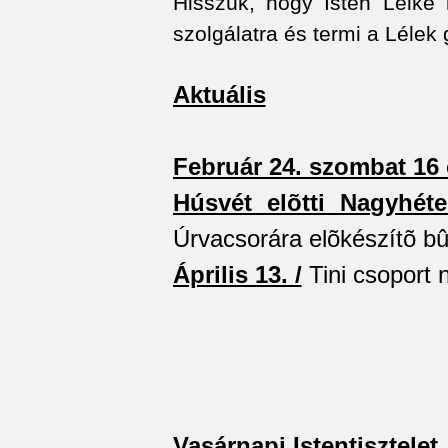
Hisszük, hogy Isten Lelke 
szolgálatra és termi a Lélek
Aktuális
Február 24. szombat 16 
Húsvét elõtti Nagyhét
Úrvacsorára elõkészítõ bû
Április 13. /
Tini csoport
Vasárnapi Istentisztelet