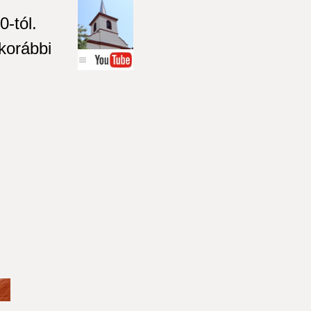
0-tól.
orábbi